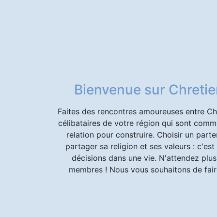
Bienvenue sur Chretie
Faites des rencontres amoureuses entre Ch
célibataires de votre région qui sont comm
relation pour construire. Choisir un parte
partager sa religion et ses valeurs : c'es
décisions dans une vie. N'attendez plus
membres ! Nous vous souhaitons de faire