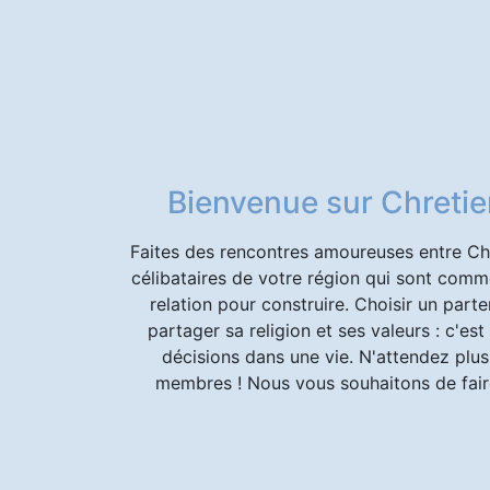
Bienvenue sur Chretie
Faites des rencontres amoureuses entre Ch
célibataires de votre région qui sont comm
relation pour construire. Choisir un parte
partager sa religion et ses valeurs : c'es
décisions dans une vie. N'attendez plus
membres ! Nous vous souhaitons de faire