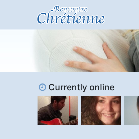
Currently online