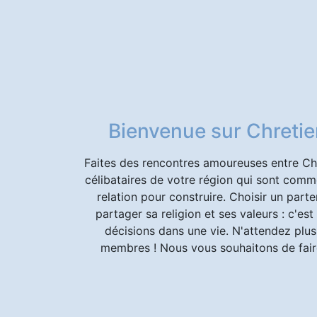
Bienvenue sur Chretie
Faites des rencontres amoureuses entre Ch
célibataires de votre région qui sont comm
relation pour construire. Choisir un parte
partager sa religion et ses valeurs : c'es
décisions dans une vie. N'attendez plus
membres ! Nous vous souhaitons de faire